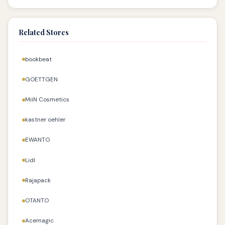
Related Stores
bookbeat
GOETTGEN
MiiN Cosmetics
kastner oehler
EWANTO
Lidl
Rajapack
OTANTO
Acemagic