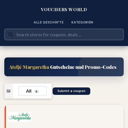
VOUCHERS WORLD
ALLE GESCHÄFTE
KATEGORIEN
Ateljé Margaretha
Gutscheine und Promo-Codes
All
Submit a coupon
4