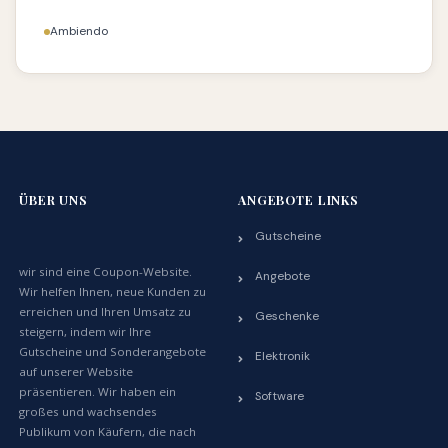
Ambiendo
ÜBER UNS
ANGEBOTE LINKS
Gutscheine
wir sind eine Coupon-Website.
Angebote
Wir helfen Ihnen, neue Kunden zu
erreichen und Ihren Umsatz zu
Geschenke
steigern, indem wir Ihre
Gutscheine und Sonderangebote
Elektronik
auf unserer Website
präsentieren. Wir haben ein
Software
großes und wachsendes
Publikum von Käufern, die nach