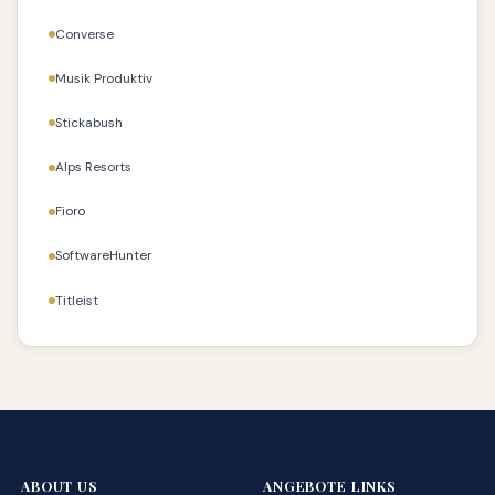
Converse
Musik Produktiv
Stickabush
Alps Resorts
Fioro
SoftwareHunter
Titleist
ABOUT US
ANGEBOTE LINKS