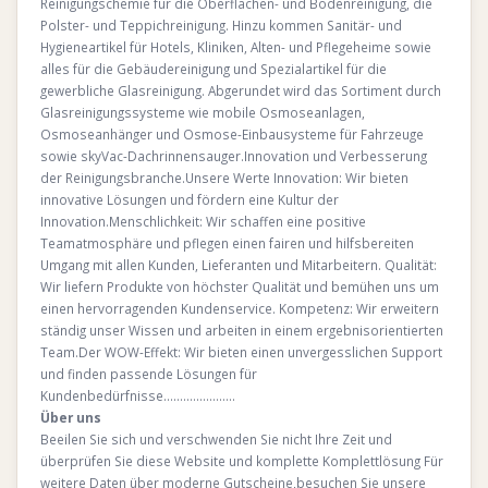
Reinigungschemie für die Oberflächen- und Bodenreinigung, die
Polster- und Teppichreinigung. Hinzu kommen Sanitär- und
Hygieneartikel für Hotels, Kliniken, Alten- und Pflegeheime sowie
alles für die Gebäudereinigung und Spezialartikel für die
gewerbliche Glasreinigung. Abgerundet wird das Sortiment durch
Glasreinigungssysteme wie mobile Osmoseanlagen,
Osmoseanhänger und Osmose-Einbausysteme für Fahrzeuge
sowie skyVac-Dachrinnensauger.Innovation und Verbesserung
der Reinigungsbranche.Unsere Werte Innovation: Wir bieten
innovative Lösungen und fördern eine Kultur der
Innovation.Menschlichkeit: Wir schaffen eine positive
Teamatmosphäre und pflegen einen fairen und hilfsbereiten
Umgang mit allen Kunden, Lieferanten und Mitarbeitern. Qualität:
Wir liefern Produkte von höchster Qualität und bemühen uns um
einen hervorragenden Kundenservice. Kompetenz: Wir erweitern
ständig unser Wissen und arbeiten in einem ergebnisorientierten
Team.Der WOW-Effekt: Wir bieten einen unvergesslichen Support
und finden passende Lösungen für
Kundenbedürfnisse………………….
Über uns
Beeilen Sie sich und verschwenden Sie nicht Ihre Zeit und
überprüfen Sie diese Website und komplette Komplettlösung Für
weitere Daten über moderne Gutscheine,besuchen Sie unsere