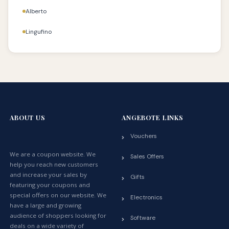
Alberto
Lingufino
ABOUT US
ANGEBOTE LINKS
Vouchers
We are a coupon website. We
Sales Offers
help you reach new customers
and increase your sales by
Gifts
featuring your coupons and
special offers on our website. We
Electronics
have a large and growing
audience of shoppers looking for
Software
deals on a wide variety of