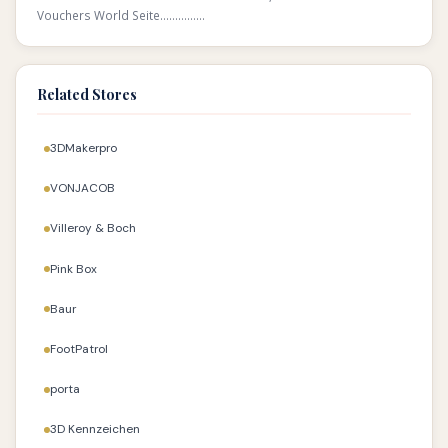
Vouchers World Seite……………
Related Stores
3DMakerpro
VONJACOB
Villeroy & Boch
Pink Box
Baur
FootPatrol
porta
3D Kennzeichen