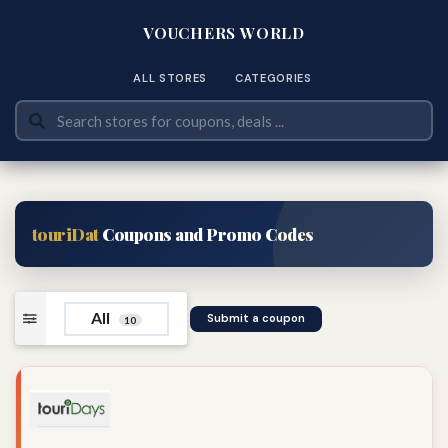
VOUCHERS WORLD
ALL STORES
CATEGORIES
touriDat
Coupons and Promo Codes
All
Submit a coupon
10