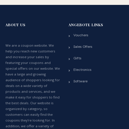
ABOUT US
ANGEBOTE LINKS
Vouchers
We are a coupon website. We
Sales Offers
help you reach new customers
and increase your sales by
Gifts
featuring your coupons and
special offers on our website. We
Electronics
have a large and growing
audience of shoppers looking for
Software
deals on a wide variety of
products and services, and we
make it easy for shoppers to find
the best deals. Our website is
organized by category, so
customers can easily find the
coupons they’re looking for. In
addition, we offer a variety of