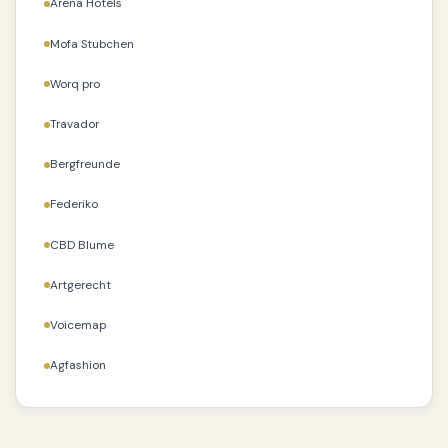
Arena Hotels
Mofa Stubchen
Worq pro
Travador
Bergfreunde
Federiko
CBD Blume
Artgerecht
Voicemap
Agfashion