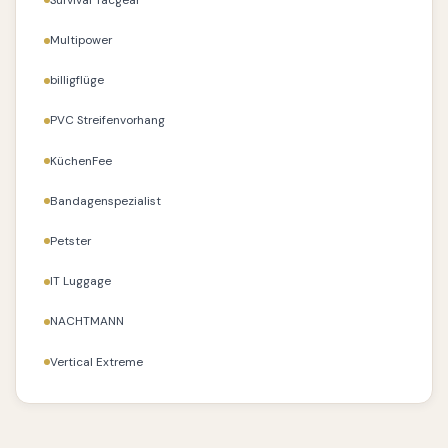
Multipower
billigflüge
PVC Streifenvorhang
KüchenFee
Bandagenspezialist
Petster
IT Luggage
NACHTMANN
Vertical Extreme