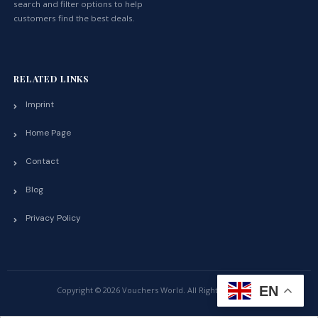
search and filter options to help
customers find the best deals.
RELATED LINKS
Imprint
Home Page
Contact
Blog
Privacy Policy
EN
Copyright © 2026 Vouchers World. All Rights Reserved.